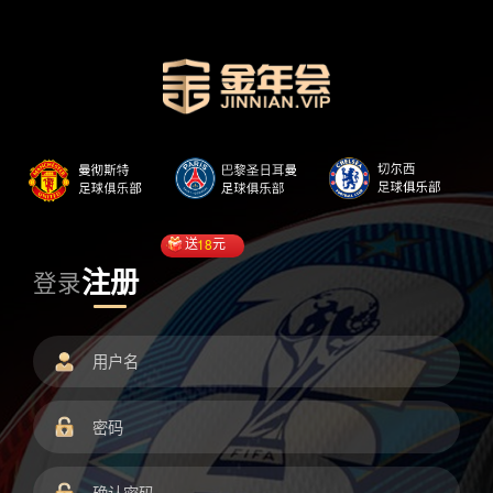
送
18
元
注册
登录