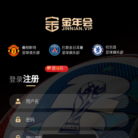
送
18
元
注册
登录