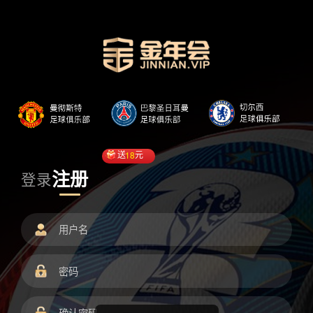
送
18
元
注册
登录