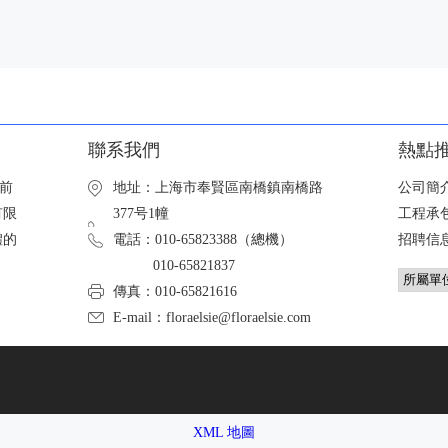
聯系我們
熱點
，前
地址：上海市奉賢區南橋鎮南橋路
公司簡
有限
377号1幢
工程承
體的
電話：010-65823388（總機）
招聘信
010-65821837
傳真：010-65821616
E-mail：floraelsie@floraelsie.com
XML 地圖