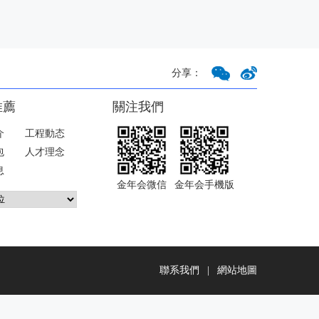
分享：
推薦
關注我們
介
工程動态
包
人才理念
息
金年会微信
金年会手機版
聯系我們
|
網站地圖