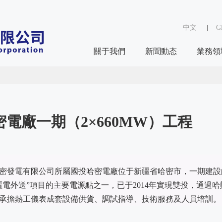
中文
|
Gl
關于我們
新聞動态
業務領
電廠一期（2×660MW）工程
密發電有限公司所屬國投哈密電廠位于新疆省哈密市，一期建設的2
疆電外送”項目的主要電源點之一，已于2014年實現雙投，通過哈
承擔熱工儀表成套設備供貨、調試指導、技術服務及人員培訓。