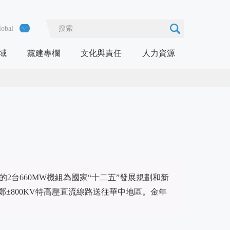
obal
域
黨建專欄
文化與責任
人力資源
台660MW機組為國家“十二五”發展規劃和新
鄭±800KV特高壓直流線路送往華中地區。金年